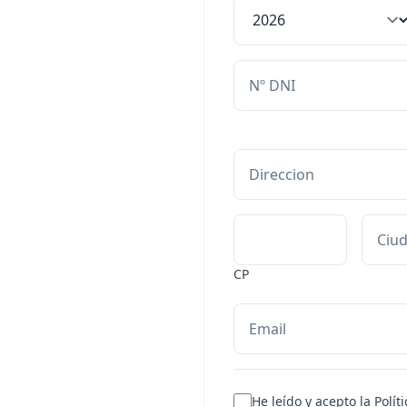
CP
He leído y acepto la
Polít